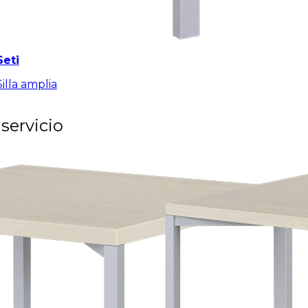
Seti
Silla amplia
servicio