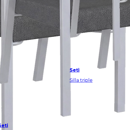
Seti
Silla triple
Seti