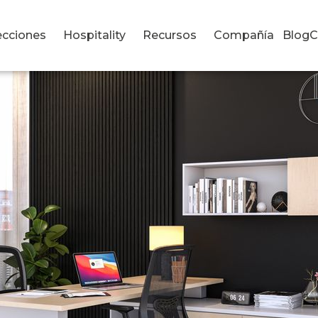
dular y Mesas Auxiliares
ecciones
Hospitality
Recursos
Compañía
Blog
C