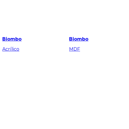
Biombo
Biombo
Acrílico
MDF