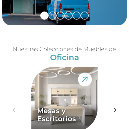
Nuestras Colecciones de Muebles de
Oficina
Mesas y
Sistem
Escritorios
modul