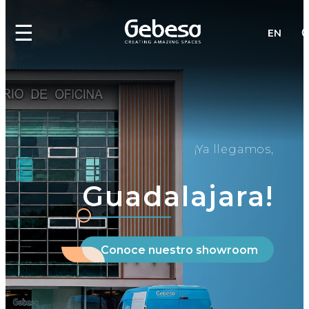
☰
EN
¡Ya llegamos,
Guadalajara!
Conoce nuestro showroom