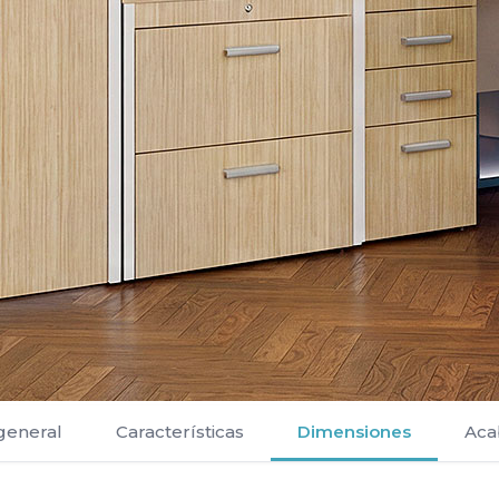
 general
Características
Dimensiones
Aca