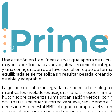
Prime
Una estación en L de líneas curvas que aporta estructura
mayor superficie para avanzar, almacenamiento integr
y una configuración que favorece el enfoque de forma
equilibrada se siente sólida sin resultar pesada, creand
estable y adaptable.
La gestión de cables integrada mantiene la tecnología o
mientras los niveladores aseguran una alineación firme
hutch sobre credenza suma organización vertical con 
oculto tras una puerta corrediza suave, reduciendo el 
necesario. El pedestal BBF integrado completa el siste
que mantienen insumos y archivo en su lugar—respald