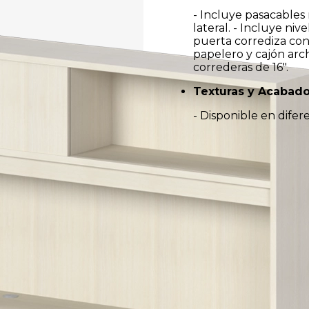
- Incluye pasacables
lateral. - Incluye ni
puerta corrediza con
papelero y cajón arc
correderas de 16".
Texturas y Acabad
- Disponible en dife