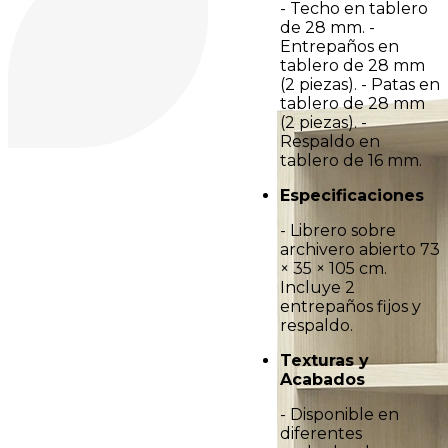
- Techo en tablero
de 28 mm. -
Entrepaños en
tablero de 28 mm
(2 piezas). - Patas en
tablero de 28 mm
(2 piezas). -
Respaldo en
tablero de 16 mm.
Especificaciones
- Librero sobre
archivero abierto 73
× 35 × 105 cm.
Incluye 2
entrepaños fijos y
respaldo.
Texturas y
Acabados
- Disponible en
diferentes