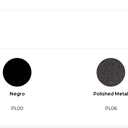
Negro
Polished Meta
PL00
PL06