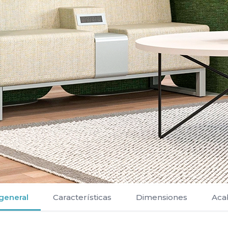
 general
Características
Dimensiones
Aca