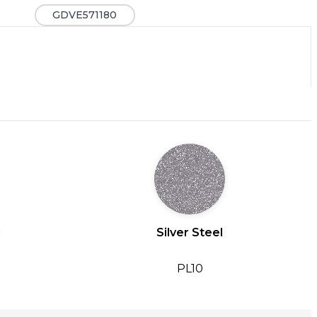
GDVE571180
l
Silver Steel
PL10