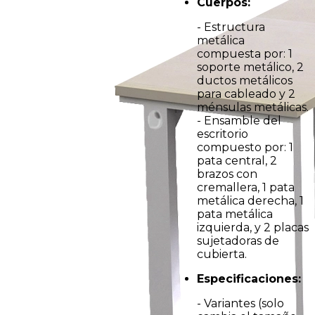
Cuerpos:
- Estructura
metálica
compuesta por: 1
soporte metálico, 2
ductos metálicos
para cableado y 2
ménsulas metálicas.
- Ensamble del
escritorio
compuesto por: 1
pata central, 2
brazos con
cremallera, 1 pata
metálica derecha, 1
pata metálica
izquierda, y 2 placas
sujetadoras de
cubierta.
Especificaciones:
- Variantes (solo