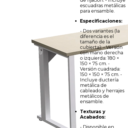
de fijación. - Incluye
escuadras metálicas
para ensamble.
Especificaciones:
- Dos variantes (la
diferencia es el
tamaño de la
cubierta): - Versión
con mano derecha
o izquierda: 180 ×
150 × 75 cm. -
Versión cuadrada:
150 × 150 × 75 cm. -
Incluye ductería
metálica de
cableado y herrajes
metálicos de
ensamble.
Texturas y
Acabados:
- Disponible en