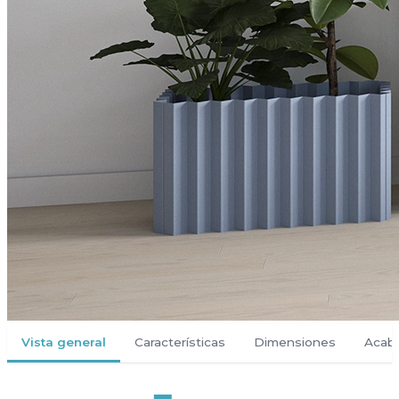
Vista general
Características
Dimensiones
Acab