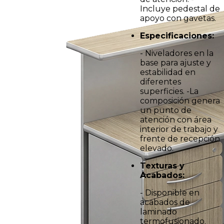
Incluye pedestal de
apoyo con gavetas.
Especificaciones:
- Niveladores en la
base para ajuste y
estabilidad en
diferentes
superficies. -La
composición genera
un punto de
atención con área
interior de trabajo y
frente de recepción
elevado.
Texturas y
Acabados:
- Disponible en
acabados de
laminado
termofusionado.