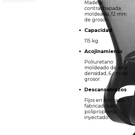
Madera
contrachapada
moldeada, 12 mm
de grosor.
Capacidad
115 kg.
Acojinamiento
Poliuretano
moldeado de alta
densidad, 6 cm de
grosor.
Descansabrazos
Fijos en forma de T,
fabricados en
polipropileno
inyectado.