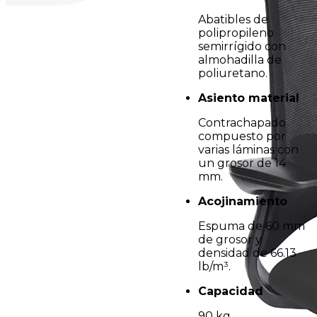
Abatibles de
polipropileno
semirrígido con
almohadilla de
poliuretano.
Asiento material
Contrachapado
compuesto por
varias láminas con
un grosor de 14
mm.
Acojinamiento
Espuma de 60 mm
de grosor y
densidad de 66.13
lb/m³.
Capacidad
90 kg.