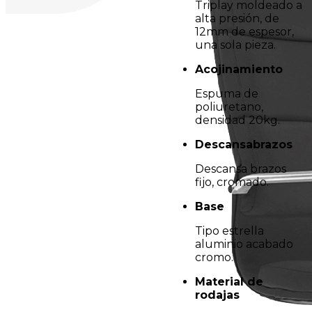
Triplay moldeado a
alta presión, de
12mm de espesor,
una sola pieza.
Acojinamiento
Espuma de
poliuretano,
densidad 20kg.
Descansabrazos
Descansa brazos
fijo, cromado.
Base
Tipo estrella
aluminio acabado
cromo.
Material de
rodajas