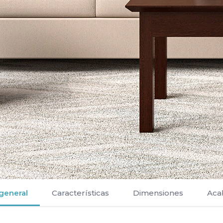
 general
Características
Dimensiones
Aca