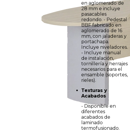
en aglomerado de
28 mm e incluye
pasacables
redondo. - Pedestal
BBF fabricado en
aglomerado de 16
mm, con jaladeras y
portachapa.
Incluye niveladores.
- Incluye manual
de instalación,
tornillería y herrajes
necesarios para el
ensamble (soportes,
rieles).
Texturas y
Acabados
- Disponible en
diferentes
acabados de
laminado
termofusionado.