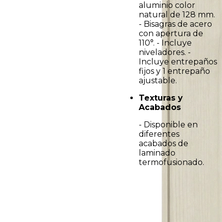
aluminio color
natural de 128 mm.
- Bisagras de acero
con apertura de
110°. - Incluye
niveladores. -
Incluye entrepaños
fijos y 1 entrepaño
ajustable.
Texturas y
Acabados
- Disponible en
diferentes
acabados de
laminado
termofusionado.