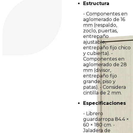
Estructura
- Componentes en
aglomerado de 16
mm (respaldo,
zoclo, puertas,
entrepaño
ajustable,
entrepaño fijo chico
y cubierta). -
Componentes en
aglomerado de 28
mm (divisor,
entrepaño fijo
grande, piso y
patas). - Considera
cintilla de 2 mm.
Especificaciones
- Librero
guardarropa 84.4 ×
60 × 180 cm. -
Jaladera de