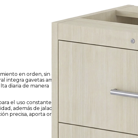
iento en orden, sin que el
ral integra gavetas amplias
ulta diaria de manera
 para el uso constante. Con
ridad, además de jaladera de
ión precisa, aporta orden,