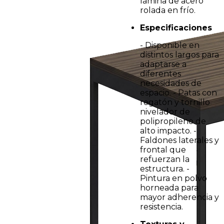
lámina de acero
rolada en frío.
Especificaciones
- Disponible en
distintos largos para
adaptarse a
diferentes
necesidades de
espacio. - Patas con
regatón y tornillo
nivelador de
polipropileno de
alto impacto. -
Faldones laterales y
frontal que
refuerzan la
estructura. -
Pintura en polvo
horneada para
mayor adherencia y
resistencia.