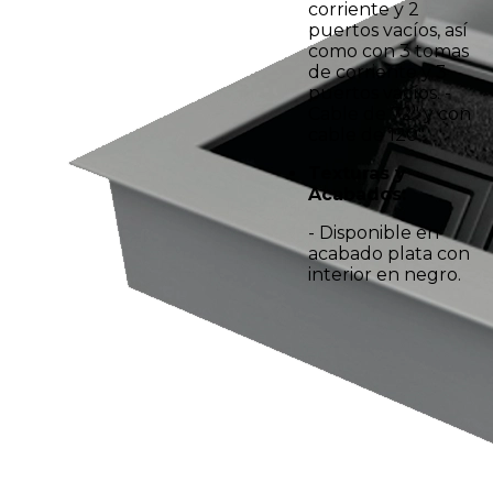
corriente y 2
puertos vacíos, así
como con 3 tomas
de corriente y 3
puertos vacíos. -
Cable de 72" y con
cable de 120".
Texturas y
Acabados:
- Disponible en
acabado plata con
interior en negro.