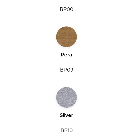
BP00
Pera
BP09
Silver
BP10