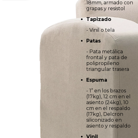
18mm, armado con
grapas y resistol
Tapizado
- Vinil o tela
Patas
- Pata metálica
frontal y pata de
polipropileno
triangular trasera
Espuma
- 1” en los brazos
(17kg), 12 cm en el
asiento (24kg), 10
cm en el respaldo
(17kg), Delcron
siliconizado en
asiento y respaldo
Vinil