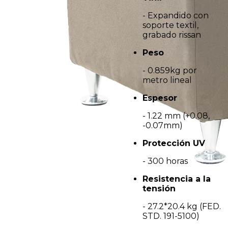
- Expandido con
soporte textil,
grabado rissan
Peso
- 0.859kg por
metro lineal
Espesor
- 1.22 mm (+0.08,
-0.07mm)
Protección UV
- 300 horas
Resistencia a la
tensión
- 27.2*20.4 kg (FED.
STD. 191-5100)