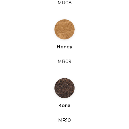
MR08
Honey
MR09
Kona
MR10