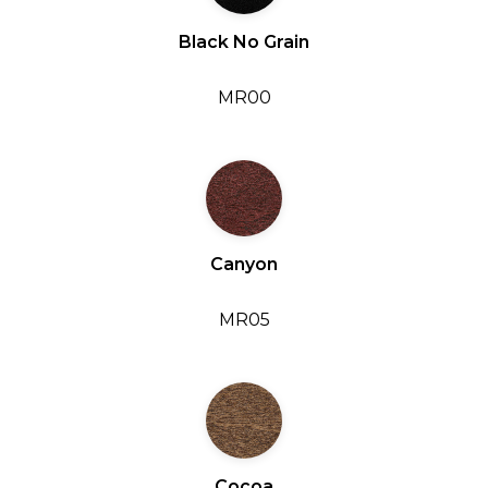
Black No Grain
MR00
Canyon
MR05
Cocoa