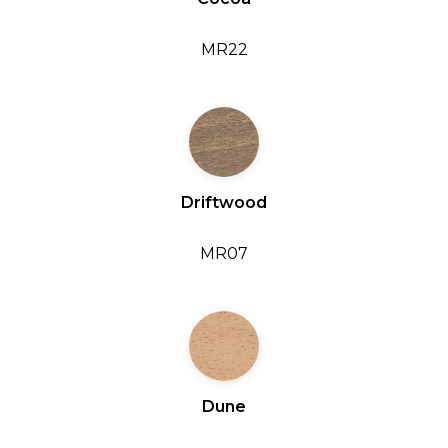
MR22
Driftwood
MR07
Dune