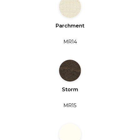
Parchment
MR14
Storm
MR15