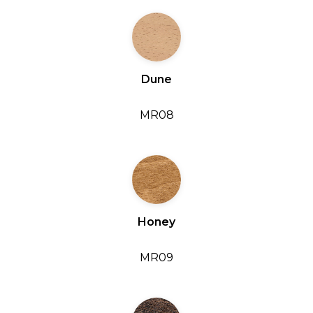
Dune
MR08
Honey
MR09