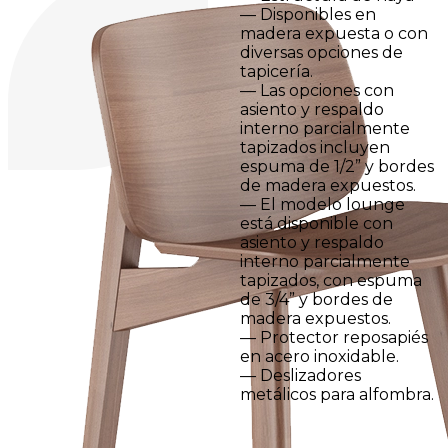
— Disponibles en
madera expuesta o con
diversas opciones de
tapicería.
— Las opciones con
asiento y respaldo
interno parcialmente
tapizados incluyen
espuma de 1/2” y bordes
de madera expuestos.
— El modelo lounge
está disponible con
asiento y respaldo
interno parcialmente
tapizados, con espuma
de 3/4” y bordes de
madera expuestos.
— Protector reposapiés
en acero inoxidable.
— Deslizadores
metálicos para alfombra.