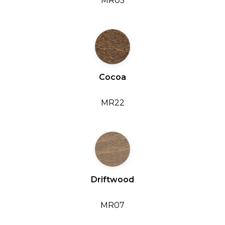
MR05
Cocoa
MR22
Driftwood
MR07