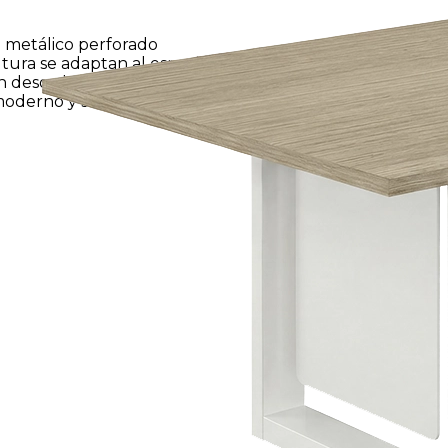
n metálico perforado
ltura se adaptan al espacio.
n desorden, y el panel
oderno y sofisticado.