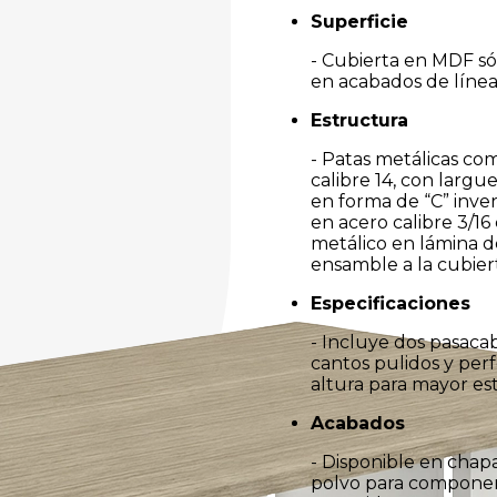
Superficie
- Cubierta en MDF só
en acabados de línea.
Estructura
- Patas metálicas co
calibre 14, con largue
en forma de “C” inver
en acero calibre 3/16 
metálico en lámina de
ensamble a la cubiert
Especificaciones
- Incluye dos pasacab
cantos pulidos y per
altura para mayor est
Acabados
- Disponible en chap
polvo para componen