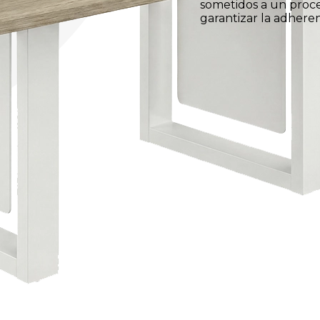
sometidos a un proce
garantizar la adheren