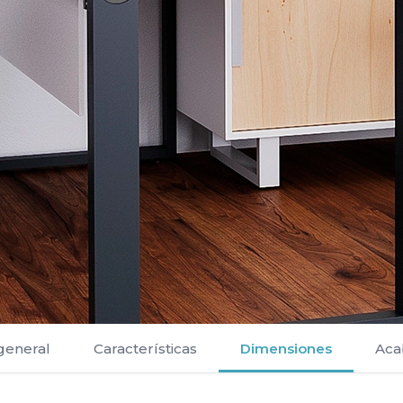
 general
Características
Dimensiones
Aca