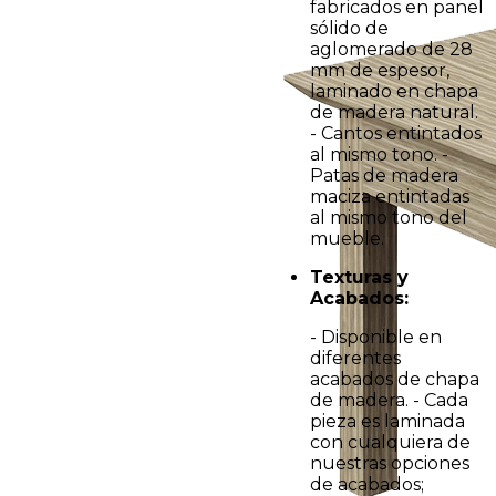
fabricados en panel
sólido de
aglomerado de 28
mm de espesor,
laminado en chapa
de madera natural.
- Cantos entintados
al mismo tono. -
Patas de madera
maciza entintadas
al mismo tono del
mueble.
Texturas y
Acabados:
- Disponible en
diferentes
acabados de chapa
de madera. - Cada
pieza es laminada
con cualquiera de
nuestras opciones
de acabados;