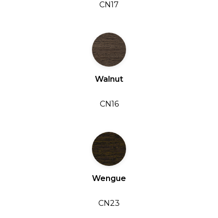
CN17
Walnut
CN16
Wengue
CN23