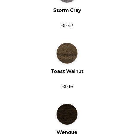
Storm Gray
BP43
Toast Walnut
BP16
Wengue