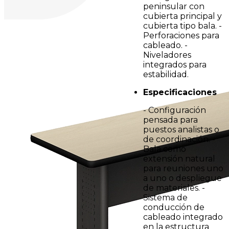
peninsular con
cubierta principal y
cubierta tipo bala. -
Perforaciones para
cableado. -
Niveladores
integrados para
estabilidad.
Especificaciones
- Configuración
pensada para
puestos analistas o
de coordinación. -
Bala como
extensión natural
para reuniones uno
a uno o despliegue
de materiales. -
Sistema de
conducción de
cableado integrado
en la estructura