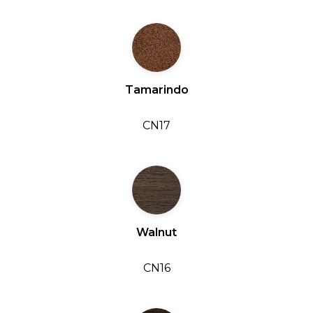
Tamarindo
CN17
Walnut
CN16