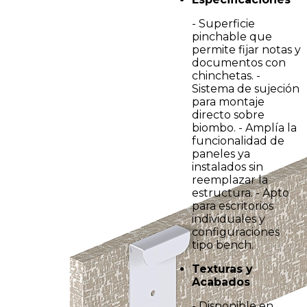
- Superficie
pinchable que
permite fijar notas y
documentos con
chinchetas. -
Sistema de sujeción
para montaje
directo sobre
biombo. - Amplía la
funcionalidad de
paneles ya
instalados sin
reemplazar la
estructura. - Apto
para escritorios
individuales y
configuraciones
tipo bench.
Texturas y
Acabados
- Disponible en