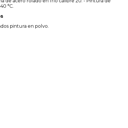
na de acero rolado en frío calibre 20. - Pintura de
40 °C.
os
ados pintura en polvo.