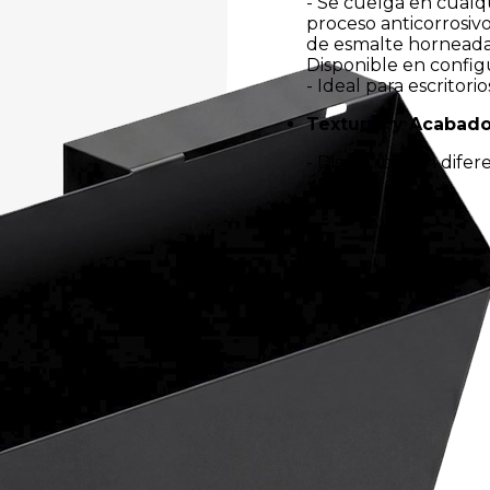
- Se cuelga en cualqu
proceso anticorrosiv
de esmalte horneada 
Disponible en config
- Ideal para escritori
Texturas y Acabad
- Disponible en dife